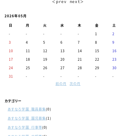
＜ｐｒｅｖ
ｎｅｘｔ＞
2026年05月
日
月
火
水
木
金
土
-
-
-
-
-
1
2
3
4
5
6
7
8
9
10
11
12
13
14
15
16
17
18
19
20
21
22
23
24
25
26
27
28
29
30
31
-
-
-
-
-
-
前の月
次の月
カテゴリー
あすなろ学園_職員募集
(0)
あすなろ学園_園児募集
(1)
あすなろ学園_行事等
(0)