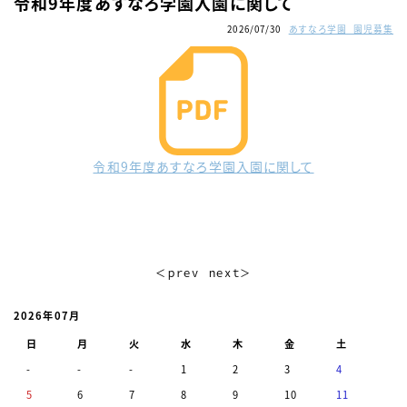
令和9年度あすなろ学園入園に関して
2026/07/30
あすなろ学園_園児募集
令和9年度あすなろ学園入園に関して
＜ｐｒｅｖ
ｎｅｘｔ＞
2026年07月
日
月
火
水
木
金
土
-
-
-
1
2
3
4
5
6
7
8
9
10
11